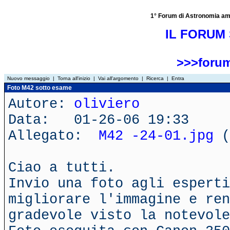
1° Forum di Astronomia amator
IL FORUM 
>>>forum
Nuovo messaggio
|
Torna all'inizio
|
Vai all'argomento
|
Ricerca
|
Entra
Foto M42 sotto esame
Autore:
oliviero
Data: 01-26-06 19:33
Allegato:
M42 -24-01.jpg
(
Ciao a tutti.
Invio una foto agli esperti
migliorare l'immagine e ren
gradevole visto la notevole